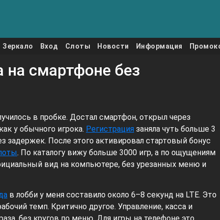
Зеркало
Вход
Слоты
Новости
Информация
Промок
а на смартфоне без
училось в пробке. Достал смартфон, открыл через
как у обычного игрока.
Регистрация
заняла чуть больше 3
з задержек. После этого активировал стартовый бонус
лоты
. По каталогу вижу больше 3000 игр, а по ощущениям
фициальный вид на компьютере, без урезанных меню и
да
в лобби у меня составило около 6–8 секунд на LTE. Это
рабочий темп. Критично другое. Управление, касса и
аза, без кругов по меню. Для игры на телефоне это