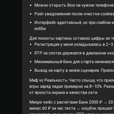
Можно открыть Booi на чужом телефоне 
Push-уведомления после очистки cookies
Интерфейс адаптивный, но при слабом и
лобби.
Для полноты картины оставлю цифры из те
Регистрация у меня укладывалась в 2–3
RTP на слотах держался в диапазоне ок
Минимальный банк для старта начинался 
Вывод на карту в моём сценарии. Прилож
Миф vs Реальность. Часто слышу, что прил
игры заряд падал примерно на 8–10%. Разн
от яркости экрана и качества сети.
Микро-кейс с расчётами Банк 2000 ₽ → 20 
минус 60 ₽ за час теста → кэшбэк пришёл 