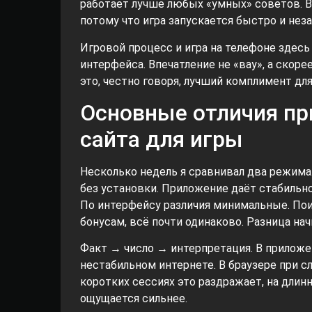
работает лучше любых «умных» советов. В
потому что игра запускается быстро и нез
Игровой процесс и игра на телефоне здесь
интерфейса. Впечатление не «вау», а скорее
это, честно говоря, лучший комплимент дл
Основные отличия пр
сайта для игры
Несколько недель я сравнивал два режима
без установки. Приложение даёт стабильн
По интерфейсу различия минимальные. Пои
бонусам, всё почти одинаково. Разница на
Факт → число → интерпретация. В приложе
нестабильном интернете. В браузере при с
коротких сессиях это раздражает, на длинны
ощущается сильнее.