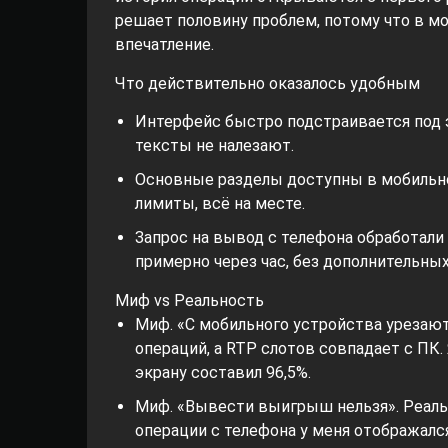
решает половину проблем, потому что в м
впечатление.
Что действительно оказалось удобным
Интерфейс быстро подстраивается под эк
тексты не налезают.
Основные разделы доступны в мобильно
лимиты, всё на месте.
Запрос на вывод с телефона обработали
примерно через час, без дополнительны
Миф vs Реальность
Миф. «С мобильного устройства урезаю
операций, а RTP слотов совпадает с ПК.
экрану составил 96,5%.
Миф. «Вывести выигрыш нельзя». Реаль
операции с телефона у меня отображался