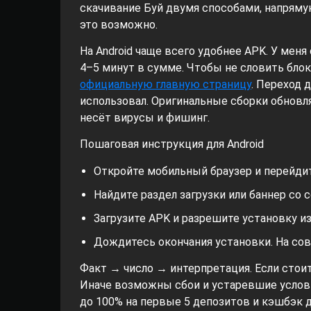
скачивание Буй двумя способами, напряму
это возможно.
На Android чаще всего удобнее APK. У меня
4–5 минут в сумме. Чтобы не словить блок
официальную главную страницу
. Переход 
использовал. Оригинальные сборки обновля
несёт вирусы и фишинг.
Пошаговая инструкция для Android
Откройте мобильный браузер и перейдит
Найдите раздел загрузки или баннер со 
Загрузите APK и разрешите установку и
Дождитесь окончания установки. На сов
Факт → число → интерпретация. Если стоит
Иначе возможны сбои и устаревшие услови
до 100% на первые 5 депозитов и кэшбэк д